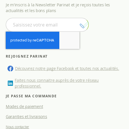
Je m'inscris à la Newsletter Parinat et je reçois toutes les
actualités et les bons plans
I
n
s
c
r
i
p
REJOIGNEZ PARINAT
t
i
Découvrez notre page Facebook et toutes nos actualités.
o
n
Faites nous connaitre auprès de votre réseau
à
professionnel.
n
o
JE PASSE MA COMMANDE
t
Modes de paiement
r
e
Garanties et livraisons
l
e
Nous contacter