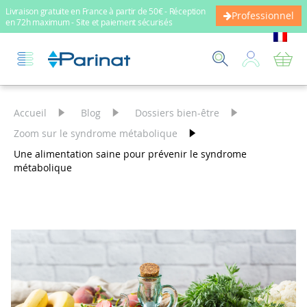
Livraison gratuite en France à partir de 50€ - Réception
Professionnel
en 72h maximum - Site et paiement sécurisés
Mo
Accueil
Blog
Dossiers bien-être
Zoom sur le syndrome métabolique
Une alimentation saine pour prévenir le syndrome
métabolique