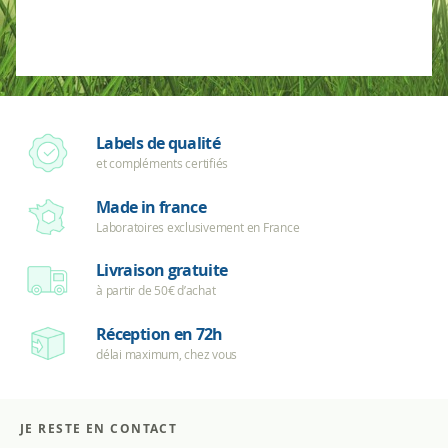
alimentaire
en
ligne
Labels de qualité
et compléments certifiés
Made in france
Laboratoires exclusivement en France
Livraison gratuite
à partir de 50€ d’achat
Réception en 72h
délai maximum, chez vous
JE RESTE EN CONTACT