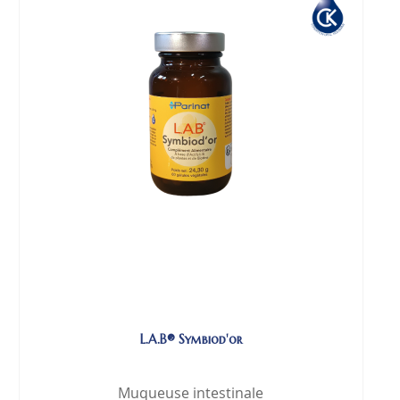
L.A.B® Symbiod'or
Muqueuse intestinale