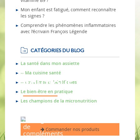
vitamine B9 ?
Mon enfant est fatigué, comment reconnaître
les signes ?
Comprendre les phénomènes inflammatoires
avec l’écrivain François Légende
CATÉGORIES DU BLOG
La santé dans mon assiette
-- Ma cuisine santé
BOUTIQUE
-- Les aliments bénéfiques
Le bien-être en pratique
Les champions de la micronutrition
Parcourez
notre
catalogue
de
Commander nos produits
compléments