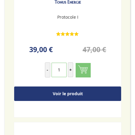
Tonus Énergie
Protocole I
39,00 €
47,00 €
-
+
Voir le produit