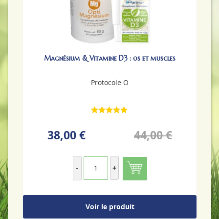
Magnésium & Vitamine D3 : os et muscles
Protocole O
38,00 €
44,00 €
-
+
Voir le produit