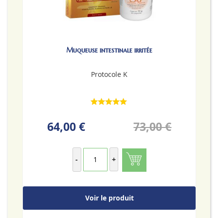
Muqueuse intestinale irritée
Protocole K
64,00 €
73,00 €
-
+
Voir le produit