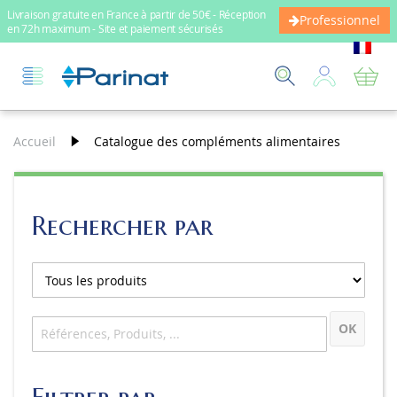
Livraison gratuite en France à partir de 50€ - Réception
Professionnel
en 72h maximum - Site et paiement sécurisés
Mo
Accueil
Catalogue des compléments alimentaires
Rechercher par
OK