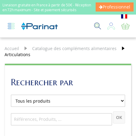
Livraison gratuite en France à partir de 50€ - Réception
Professionnel
en 72h maximum - Site et paiement sécurisés
Mo
Accueil
Catalogue des compléments alimentaires
Articulations
Rechercher par
OK