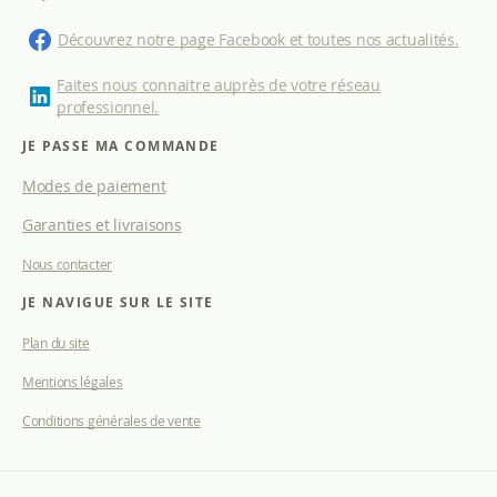
t
i
Découvrez notre page Facebook et toutes nos actualités.
o
n
Faites nous connaitre auprès de votre réseau
à
professionnel.
n
o
JE PASSE MA COMMANDE
t
Modes de paiement
r
e
Garanties et livraisons
l
e
Nous contacter
t
t
JE NAVIGUE SUR LE SITE
r
e
Plan du site
d
Mentions légales
’
i
Conditions générales de vente
n
f
o