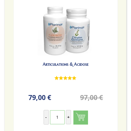
Articulations & Acidose
79,00 €
97,00 €
-
+