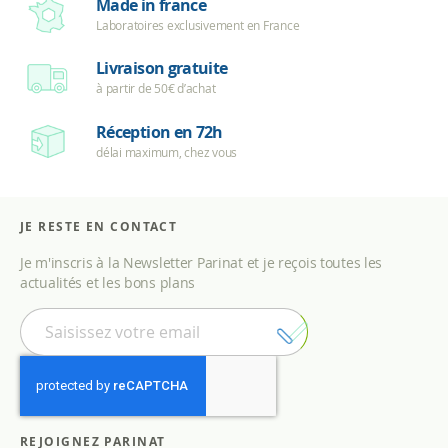
Made in france
Laboratoires exclusivement en France
Livraison gratuite
à partir de 50€ d’achat
Réception en 72h
délai maximum, chez vous
JE RESTE EN CONTACT
Je m'inscris à la Newsletter Parinat et je reçois toutes les
actualités et les bons plans
I
n
s
c
r
i
p
REJOIGNEZ PARINAT