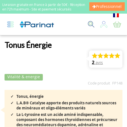
Livraison gratuite en France à partir de 50€ - Réception
Professionnel
en 72h maximum - Site et paiement sécurisés
Mo
Tonus Énergie
2
avis
Vitalité & energie
Code produit
FP148
Tonus, énergie
L.A.B® Catalyse apporte des produits naturels sources
de minéraux et oligo-éléments variés
La L-tyrosine est un acide aminé indispensable,
composant des hormones thyroïdiennes et précurseur
des neuromédiateurs dopamine, adrénaline et