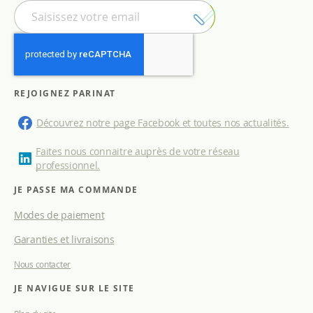
I
n
s
c
r
i
p
REJOIGNEZ PARINAT
t
i
Découvrez notre page Facebook et toutes nos actualités.
o
n
Faites nous connaitre auprès de votre réseau
à
professionnel.
n
o
JE PASSE MA COMMANDE
t
Modes de paiement
r
e
Garanties et livraisons
l
e
Nous contacter
t
t
JE NAVIGUE SUR LE SITE
r