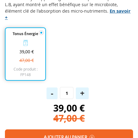
to
L.B, ayant montré un effet bénéfique sur le microbiote,
the
En savoir
élément clé de l'absorption des micro-nutriments.
beginning
+
of
the
Tonus Énergie
images
gallery
39,00 €
47,00 €
Code produit :
FP148
-
+
39,00 €
47,00 €
AJOUTER AU PANIER