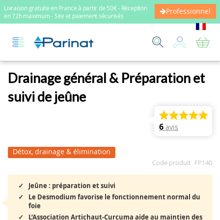
Livraison gratuite en France à partir de 50€ - Réception
Professionnel
en 72h maximum - Site et paiement sécurisés
Mo
Drainage général & Préparation et
suivi de jeûne
6
avis
Détox, drainage & élimination
Code produit
FP140
Jeûne : préparation et suivi
Le Desmodium favorise le fonctionnement normal du
foie
L’Association Artichaut-Curcuma aide au maintien des