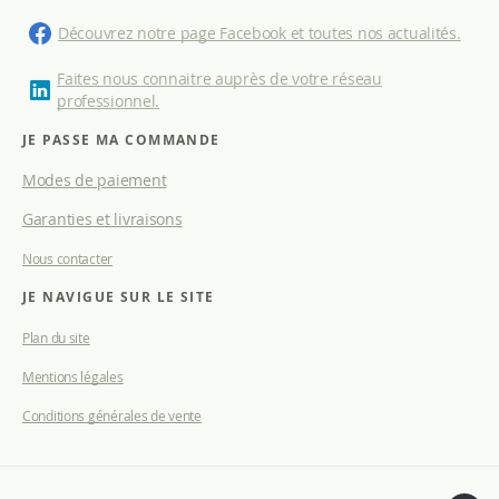
t
i
Découvrez notre page Facebook et toutes nos actualités.
o
n
Faites nous connaitre auprès de votre réseau
à
professionnel.
n
o
JE PASSE MA COMMANDE
t
Modes de paiement
r
e
Garanties et livraisons
l
e
Nous contacter
t
t
JE NAVIGUE SUR LE SITE
r
e
Plan du site
d
Mentions légales
’
i
Conditions générales de vente
n
f
o
r