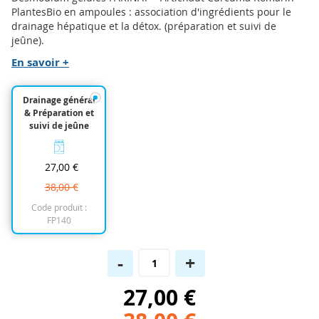
to
PlantesBio en ampoules : association d'ingrédients pour le
the
drainage hépatique et la détox. (préparation et suivi de
beginning
jeûne).
of
En savoir +
the
images
gallery
Drainage général
& Préparation et
suivi de jeûne
27,00 €
38,00 €
Code produit :
FP140
-
+
27,00 €