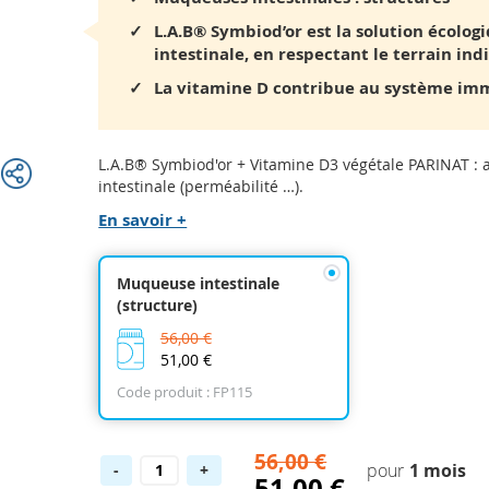
L.A.B® Symbiod’or est la solution écolog
intestinale, en respectant le terrain in
La vitamine D contribue au système im
L.A.B® Symbiod'or + Vitamine D3 végétale PARINAT : 
intestinale (perméabilité …).
En savoir +
Muqueuse intestinale
(structure)
56,00 €
51,00 €
Code produit : FP115
56,00 €
1 mois
-
+
51,00 €