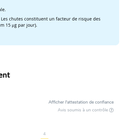
le.
e. Les chutes constituent un facteur de risque des
m 15 μg par jour).
dent
Afficher l'attestation de confiance
Avis soumis à un contrôle
4