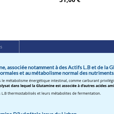
ls
e, associée notamment à des Actifs L.B et de la G
ormales et au métabolisme normal des nutriments
le métabolisme énergétique intestinal, comme carburant privilégié
ysat dans lequel la Glutamine est associée à d’autres acides ami
s L.B thermostabilisés et leurs métabolites de fermentation.
amine D3 végétale issue du Lichen.