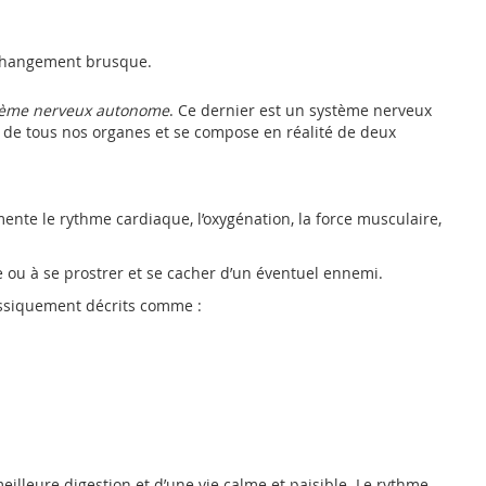
 changement brusque.
tème nerveux autonome
. Ce dernier est un système nerveux
 de tous nos organes et se compose en réalité de deux
mente le rythme cardiaque, l’oxygénation, la force musculaire,
ite ou à se prostrer et se cacher d’un éventuel ennemi.
assiquement décrits comme :
lleure digestion et d’une vie calme et paisible. Le rythme