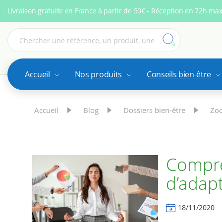
Livraison gratuite en France à partir de 50€ - Réception en 72h ma
Accueil
Nos produits
Conseils bien-être
Accueil
Blog
Dossiers bien-être
Zoo
Compre
d’adapt
18/11/2020