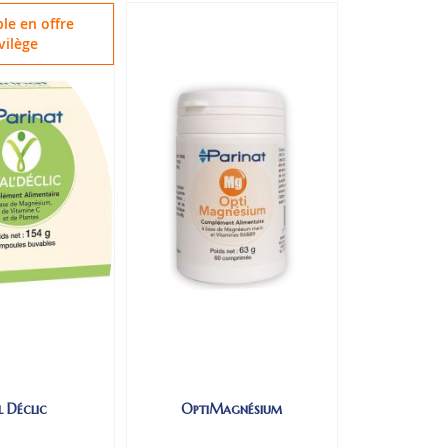
le en offre
vilège
l Déclic
OptiMagnésium