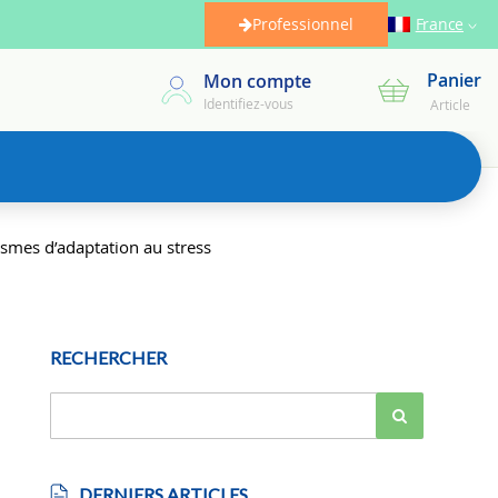
Professionnel
France
Panier
Mon compte
Mon panier
Identifiez-vous
Article
mes d’adaptation au stress
RECHERCHER
DERNIERS ARTICLES