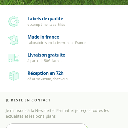
Labels de qualité
et compléments certifiés
Made in france
Laboratoires exclusivement en France
Livraison gratuite
à partir de 50€ d’achat
Réception en 72h
délai maximum, chez vous
JE RESTE EN CONTACT
Je m'inscris à la Newsletter Parinat et je reçois toutes les
actualités et les bons plans
I