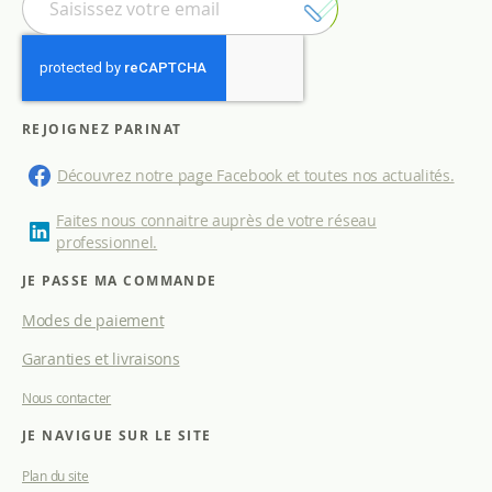
n
s
c
r
i
p
REJOIGNEZ PARINAT
t
i
Découvrez notre page Facebook et toutes nos actualités.
o
n
Faites nous connaitre auprès de votre réseau
à
professionnel.
n
o
JE PASSE MA COMMANDE
t
Modes de paiement
r
e
Garanties et livraisons
l
e
Nous contacter
t
t
JE NAVIGUE SUR LE SITE
r
e
Plan du site