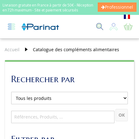
Livraison gratuite en France à partir de 50€ - Réception
Professionnel
en 72h maximum - Site et paiement sécurisés
Mo
Accueil
Catalogue des compléments alimentaires
Rechercher par
OK