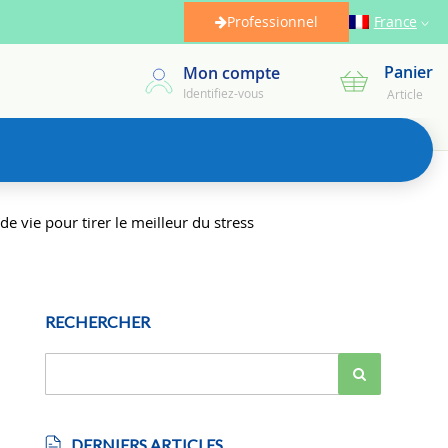
Professionnel
France
Panier
Mon compte
Mon panier
Identifiez-vous
Article
e vie pour tirer le meilleur du stress
RECHERCHER
DERNIERS ARTICLES