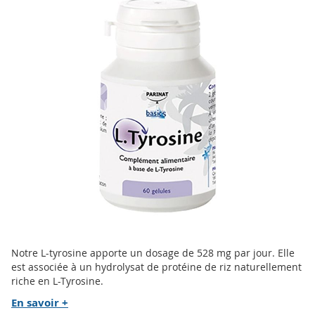
the
end
of
the
images
gallery
Skip
Notre L-tyrosine apporte un dosage de 528 mg par jour. Elle
to
est associée à un hydrolysat de protéine de riz naturellement
the
riche en L-Tyrosine.
beginning
En savoir +
of