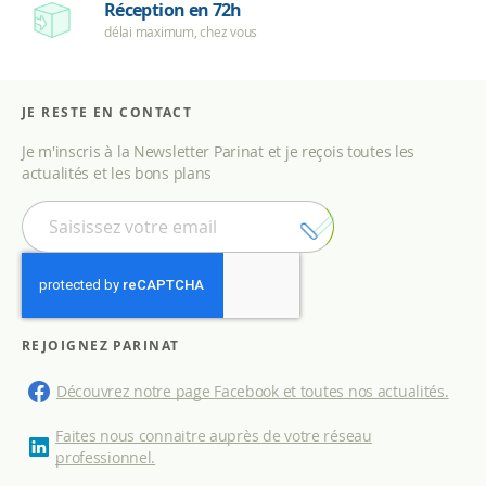
Réception en 72h
délai maximum, chez vous
JE RESTE EN CONTACT
Je m'inscris à la Newsletter Parinat et je reçois toutes les
actualités et les bons plans
I
n
s
c
r
i
p
REJOIGNEZ PARINAT
t
i
Découvrez notre page Facebook et toutes nos actualités.
o
n
Faites nous connaitre auprès de votre réseau
à
professionnel.
n