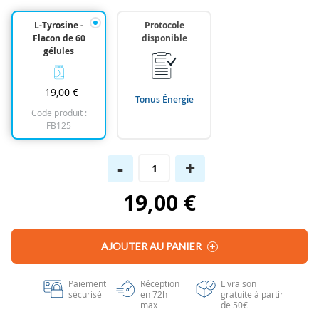
the
images
L-Tyrosine -
Protocole
gallery
Flacon de 60
disponible
gélules
19,00 €
Tonus Énergie
Code produit :
FB125
-
+
19,00 €
AJOUTER AU PANIER
Paiement
Réception
Livraison
sécurisé
en 72h
gratuite à partir
max
de 50€