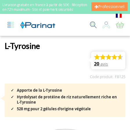
Livraison gratuite en France à partir de 50€ - Réception
Professionnel
en 72h maximum - Site et paiement sécurisés
Mo
L-Tyrosine
20
avis
Code produit
FB125
Apporte de la L-Tyrosine
Hyrdolysat de protéine de riz naturellement riche en
L-Tyrosine
528 mg pour 2 gélules d'origine végétale
Skip
to