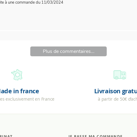
ite à une commande du 11/03/2024
Plus de commentaires...
ade in france
Livraison grat
res exclusivement en France
à partir de 50€ d’ac
RINAT
JE PASSE MA COMMANDE