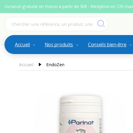
Livraison gratuite en France à partir de 50€ - Réception en 72h ma
Accueil
Nos produits
Conseils bien-être
Accueil
EndoZen
Skip
to
the
end
of
the
images
gallery