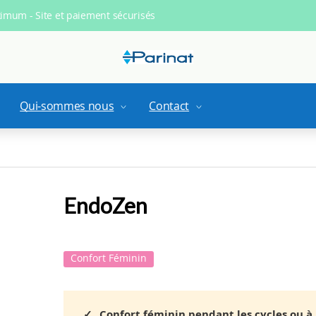
ximum - Site et paiement sécurisés
Qui-sommes nous
Contact
EndoZen
Confort Féminin
Confort féminin pendant les cycles ou 