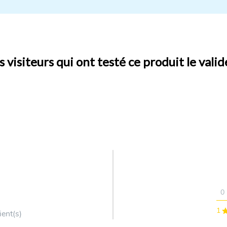
 visiteurs qui ont testé ce produit le vali
0
1
ient(s)