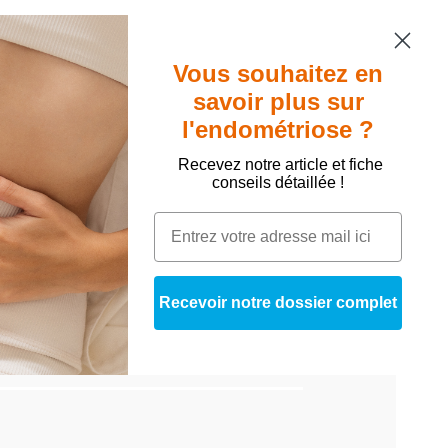
Vous souhaitez en
savoir plus sur
l'endométriose ?
Recevez notre article et fiche
conseils détaillée !
ignements et le diagnostic d'une
Recevoir notre dossier complet
e. Je sens une réelle amélioration. J'ai