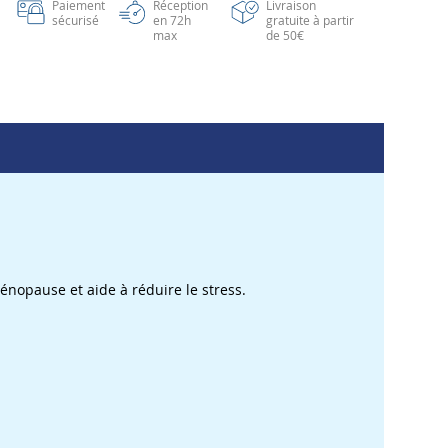
Paiement
Réception
Livraison
sécurisé
en 72h
gratuite à partir
max
de 50€
énopause et aide à réduire le stress.