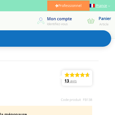
Professionnel
France
Panier
Mon compte
Mon panier
Identifiez-vous
Article
13
avis
Code produit
FB138
à la ménopause