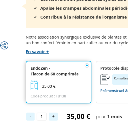
Apaise les crampes abdominales périod
Contribue à la résistance de l’organism
Notre association synergique exclusive de plantes et
un bon confort féminin en particulier autour du cycl
En savoir +
EndoZen -
Protocole dis
Flacon de 60 comprimés
Consultez
35,00 €
Prémenstruel 
Code produit : FB138
35,00 €
1 mois
-
+