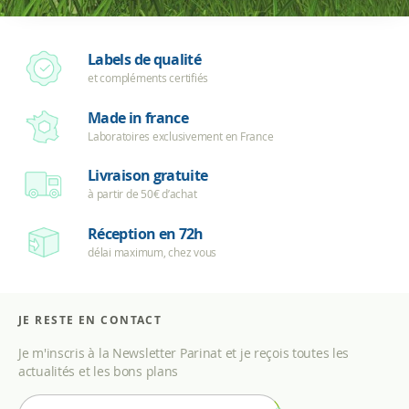
Labels de qualité
et compléments certifiés
Made in france
Laboratoires exclusivement en France
Livraison gratuite
à partir de 50€ d’achat
Réception en 72h
délai maximum, chez vous
JE RESTE EN CONTACT
Je m'inscris à la Newsletter Parinat et je reçois toutes les
actualités et les bons plans
I