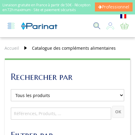
Livraison gratuite en France à partir de 50€ - Réception
Professionnel
en 72h maximum - Site et paiement sécurisés
Mo
Accueil
Catalogue des compléments alimentaires
Rechercher par
OK