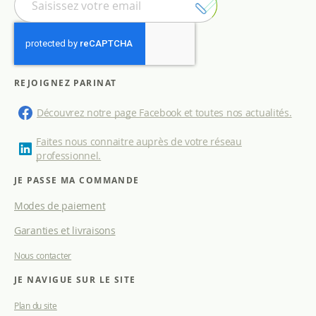
n
s
c
r
i
p
REJOIGNEZ PARINAT
t
i
Découvrez notre page Facebook et toutes nos actualités.
o
n
Faites nous connaitre auprès de votre réseau
à
professionnel.
n
o
JE PASSE MA COMMANDE
t
Modes de paiement
r
e
Garanties et livraisons
l
e
Nous contacter
t
t
JE NAVIGUE SUR LE SITE
r
e
Plan du site