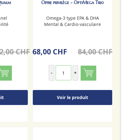
 Qualm
Offre privilège - OptiMega Trio
nel
Omega-3 type EPA & DHA
ilité
Mental & Cardio-vasculaire
2,00 CHF
68,00 CHF
84,00 CHF
-
+
it
Voir le produit