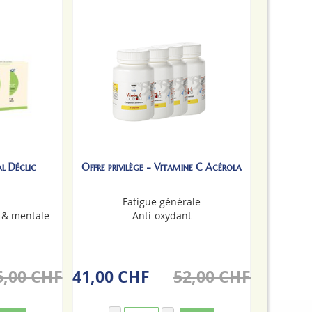
al Déclic
Offre privilège - Vitamine C Acérola
Fatigue générale
e & mentale
Anti-oxydant
6,00 CHF
41,00 CHF
52,00 CHF