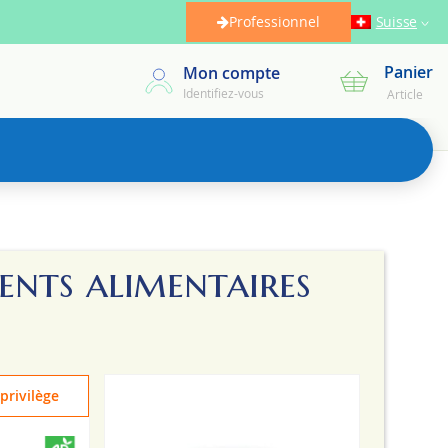
Professionnel
Suisse
Panier
Mon compte
Mon panier
Identifiez-vous
Article
nts alimentaires
privilège