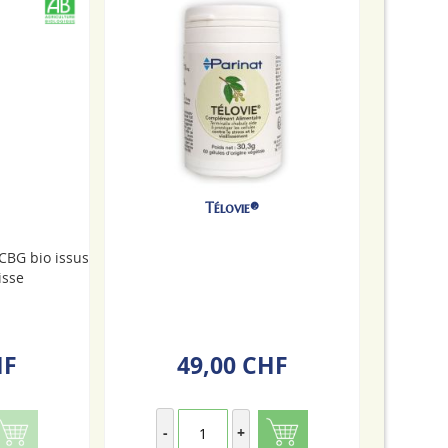
Télovie®
CBG bio issus
isse
HF
49,00 CHF
-
+