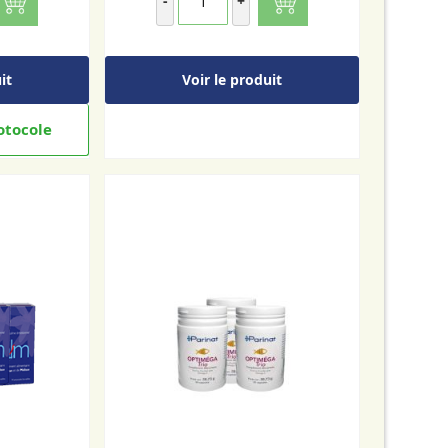
-
+
it
Voir le produit
otocole