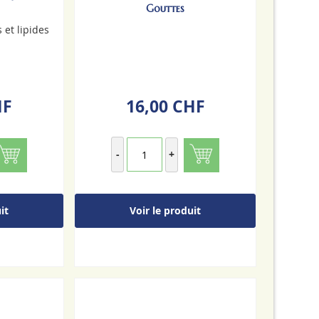
Gouttes
 et lipides
HF
16,00 CHF
-
+
it
Voir le produit