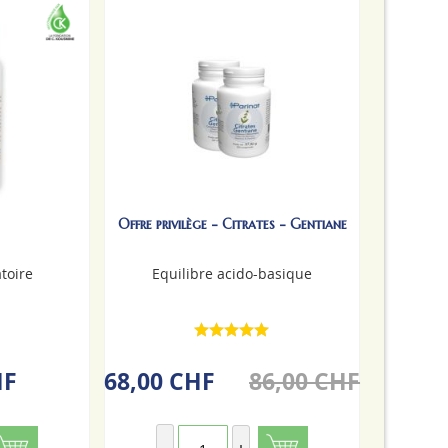
Offre privilège - Citrates - Gentiane
atoire
Equilibre acido-basique
HF
68,00 CHF
86,00 CHF