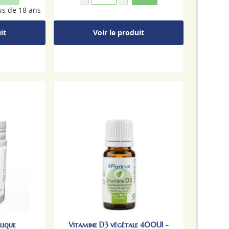
us de 18 ans
it
Voir le produit
lique
Vitamine D3 végétale 400UI -