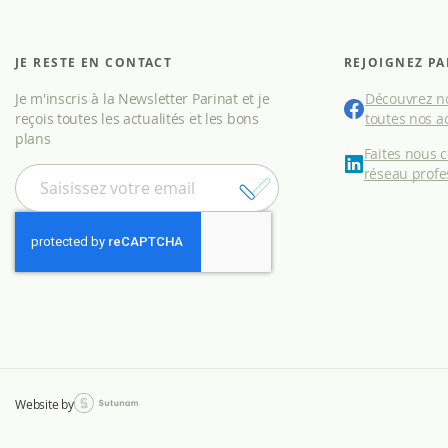
JE RESTE EN CONTACT
REJOIGNEZ PA
Je m'inscris à la Newsletter Parinat et je
Découvrez no
reçois toutes les actualités et les bons
toutes nos ac
plans
Faites nous 
I
réseau profe
n
s
c
r
i
p
t
i
o
n
à
Website by
n
o