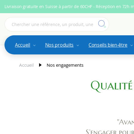
Livraison gratuite en Suisse à partir de 60CHF - Réception en 72h 
Accueil
Nos produits
Conseils bien-être
Accueil
Nos engagements
Qualité
"Avan
S’engager pour