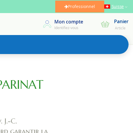
Professionnel
Suisse
Panier
Mon compte
Mon panier
Identifiez-vous
Article
 PARINAT
 J.-C.
ord garantir la