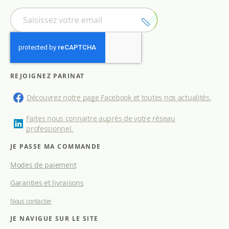
I
n
s
c
r
i
p
REJOIGNEZ PARINAT
t
i
Découvrez notre page Facebook et toutes nos actualités.
o
n
Faites nous connaitre auprès de votre réseau
à
professionnel.
n
o
JE PASSE MA COMMANDE
t
Modes de paiement
r
e
Garanties et livraisons
l
e
Nous contacter
t
t
JE NAVIGUE SUR LE SITE
r