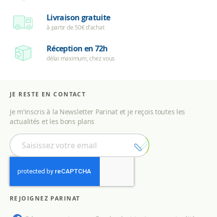
Livraison gratuite
à partir de 50€ d’achat
Réception en 72h
délai maximum, chez vous
JE RESTE EN CONTACT
Je m'inscris à la Newsletter Parinat et je reçois toutes les
actualités et les bons plans
I
n
s
c
r
i
p
REJOIGNEZ PARINAT
t
i