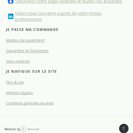
Découvrez notre page Facebook et toutes nos actualités.
o
n
Faites nous connaitre auprès de votre réseau
à
professionnel.
n
o
JE PASSE MA COMMANDE
t
Modes de paiement
r
e
Garanties et livraisons
l
e
Nous contacter
t
t
JE NAVIGUE SUR LE SITE
r
e
Plan du site
d
Mentions légales
’
i
Conditions générales de vente
n
f
o
r
m
Website by