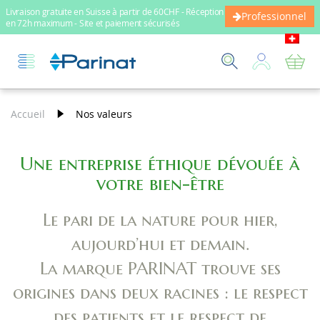
Livraison gratuite en Suisse à partir de 60CHF - Réception
Professionnel
en 72h maximum - Site et paiement sécurisés
Mo
Accueil
Nos valeurs
Une entreprise éthique dévouée à
votre bien-être
Le pari de la nature pour hier,
aujourd’hui et demain.
La marque PARINAT trouve ses
origines dans deux racines : le respect
des patients et le respect de