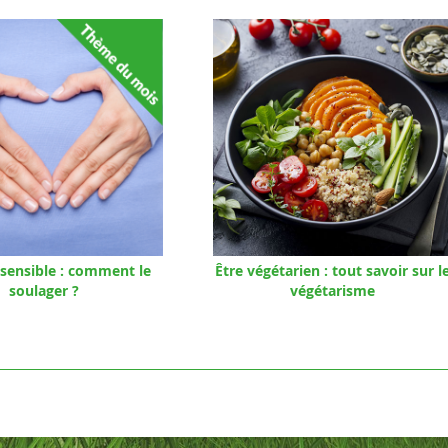
sensible : comment le
Être végétarien : tout savoir sur l
soulager ?
végétarisme