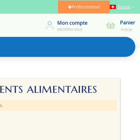
Professionnel
Suisse
Panier
Mon compte
Mon panier
Identifiez-vous
Article
nts alimentaires
n.