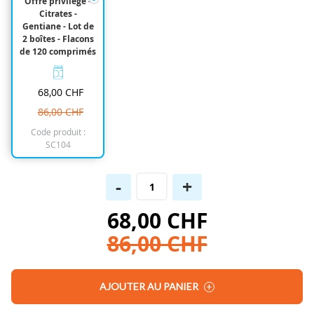
Offre privilège -
gallery
Citrates -
Gentiane - Lot de
2 boîtes - Flacons
de 120 comprimés
68,00 CHF
86,00 CHF
Code produit :
SC104
-
+
68,00 CHF
86,00 CHF
AJOUTER AU PANIER