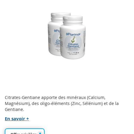
end
of
the
images
gallery
Skip
Citrates-Gentiane apporte des minéraux (Calcium,
to
Magnésium), des oligo-éléments (Zinc, Sélénium) et de la
the
Gentiane.
beginning
En savoir +
of
the
images