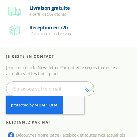
Livraison gratuite
à partir de 50€ d’achat
Réception en 72h
délai maximum, chez vous
JE RESTE EN CONTACT
Je m'inscris à la Newsletter Parinat et je reçois toutes les
actualités et les bons plans
I
n
s
c
r
i
p
REJOIGNEZ PARINAT
t
i
Découvrez notre page Facebook et toutes nos actualités.