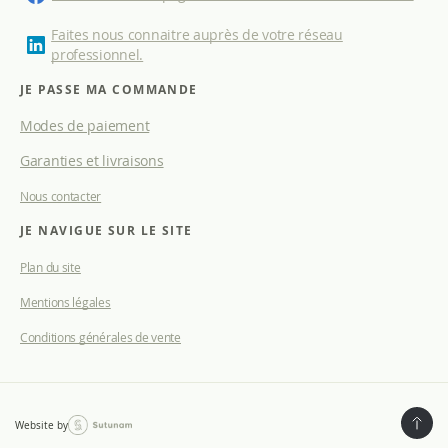
o
n
Faites nous connaitre auprès de votre réseau
à
professionnel.
n
o
JE PASSE MA COMMANDE
t
Modes de paiement
r
e
Garanties et livraisons
l
e
Nous contacter
t
t
JE NAVIGUE SUR LE SITE
r
e
Plan du site
d
Mentions légales
’
i
Conditions générales de vente
n
f
o
r
m
Website by
a