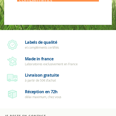
alimentaire
en
ligne
Labels de qualité
et compléments certifiés
Made in france
Laboratoires exclusivement en France
Livraison gratuite
à partir de 50€ d’achat
Réception en 72h
délai maximum, chez vous