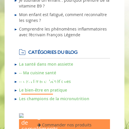
Je souhaite un enfant : pourquoi prendre de la
vitamine B9 ?
Mon enfant est fatigué, comment reconnaître
les signes ?
Comprendre les phénomènes inflammatoires
avec l’écrivain François Légende
CATÉGORIES DU BLOG
La santé dans mon assiette
-- Ma cuisine santé
BOUTIQUE
-- Les aliments bénéfiques
Le bien-être en pratique
Les champions de la micronutrition
Parcourez
notre
catalogue
de
Commander nos produits
compléments