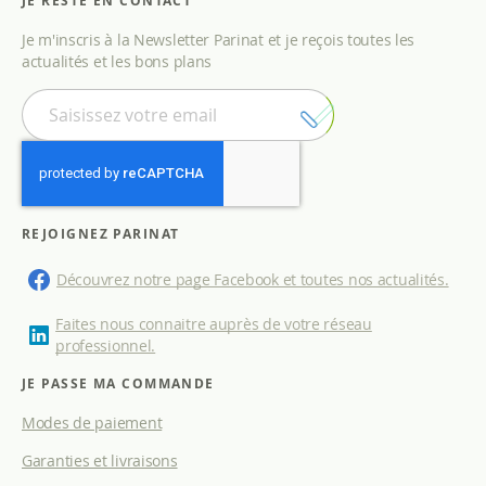
JE RESTE EN CONTACT
Je m'inscris à la Newsletter Parinat et je reçois toutes les
actualités et les bons plans
I
n
s
c
r
i
p
REJOIGNEZ PARINAT
t
i
Découvrez notre page Facebook et toutes nos actualités.
o
n
Faites nous connaitre auprès de votre réseau
à
professionnel.
n
o
JE PASSE MA COMMANDE
t
Modes de paiement
r
e
Garanties et livraisons
l