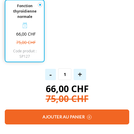
beginning
Fonction
of
thyroïdienne
the
normale
images
gallery
66,00 CHF
75,00 CHF
Code produit :
SP127
-
+
66,00 CHF
75,00 CHF
AJOUTER AU PANIER