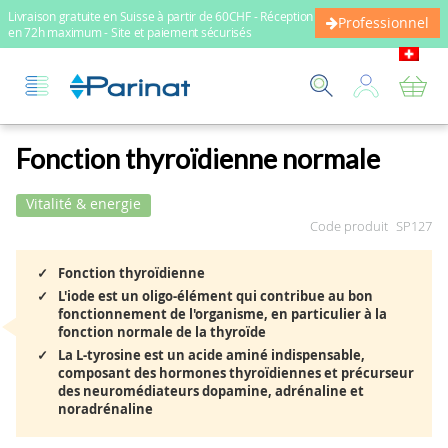
Livraison gratuite en Suisse à partir de 60CHF - Réception
Professionnel
en 72h maximum - Site et paiement sécurisés
Mo
Fonction thyroïdienne normale
Vitalité & energie
Code produit
SP127
Fonction thyroïdienne
L'iode est un oligo-élément qui contribue au bon
fonctionnement de l'organisme, en particulier à la
fonction normale de la thyroïde
La L-tyrosine est un acide aminé indispensable,
composant des hormones thyroïdiennes et précurseur
des neuromédiateurs dopamine, adrénaline et
noradrénaline