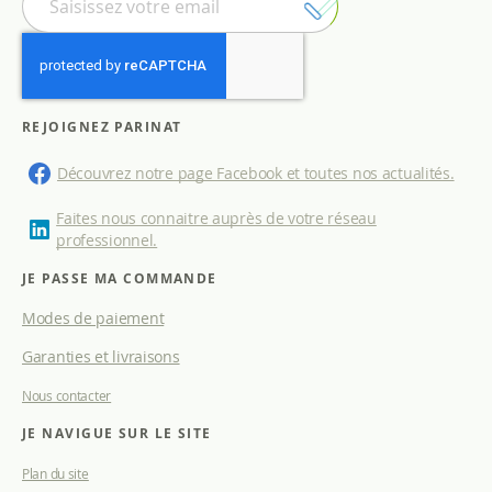
n
s
c
r
i
p
REJOIGNEZ PARINAT
t
i
Découvrez notre page Facebook et toutes nos actualités.
o
n
Faites nous connaitre auprès de votre réseau
à
professionnel.
n
o
JE PASSE MA COMMANDE
t
Modes de paiement
r
e
Garanties et livraisons
l
e
Nous contacter
t
t
JE NAVIGUE SUR LE SITE
r
e
Plan du site