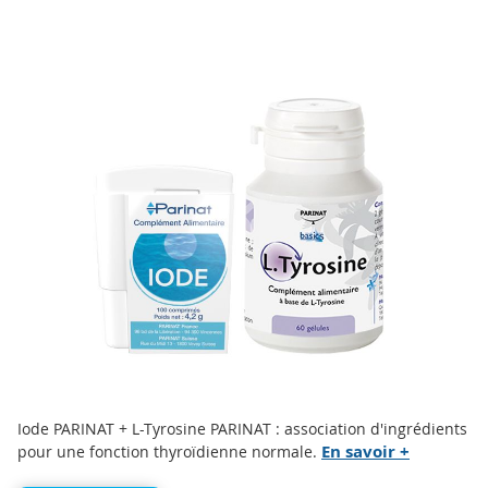
Skip
to
the
end
of
the
images
gallery
Skip
Iode PARINAT + L-Tyrosine PARINAT : association d'ingrédients
to
En savoir +
pour une fonction thyroïdienne normale.
the