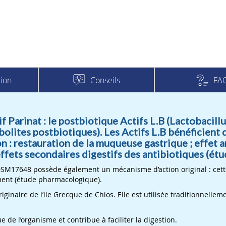
Conseils
FA
ion
f Parinat : le postbiotique Actifs L.B (Lactobacill
olites postbiotiques). Les Actifs L.B bénéficient 
 : restauration de la muqueuse gastrique ; effet 
effets secondaires digestifs des antibiotiques (ét
M17648 possède également un mécanisme d’action original : cette
ement (étude pharmacologique).
riginaire de l’ile Grecque de Chios. Elle est utilisée traditionnell
de l’organisme et contribue à faciliter la digestion.