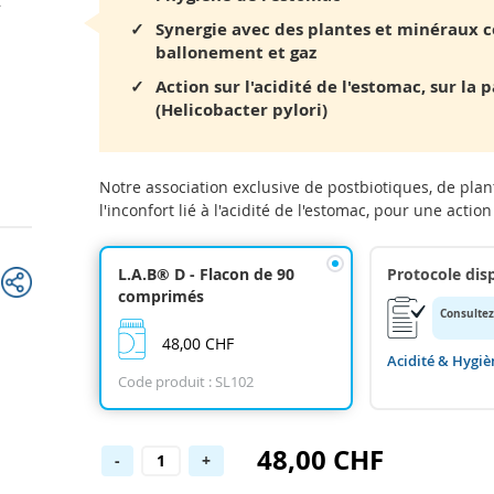
Synergie avec des plantes et minéraux co
ballonement et gaz
Action sur l'acidité de l'estomac, sur la
(Helicobacter pylori)
Notre association exclusive de postbiotiques, de plan
l'inconfort lié à l'acidité de l'estomac, pour une actio
L.A.B® D - Flacon de 90
Protocole dis
comprimés
Consultez
48,00 CHF
Acidité & Hygiè
Code produit : SL102
48,00 CHF
-
+