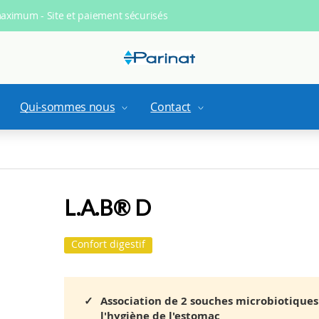
maximum - Site et paiement sécurisés
Qui-sommes nous
Contact
L.A.B® D
Confort digestif
Association de 2 souches microbiotiques
l'hygiène de l'estomac