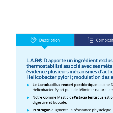
gallery
Description
Composit
L.A.B® D apporte un ingrédient exclusi
thermostabilisé associé avec ses métab
évidence plusieurs mécanismes d’action
Helicobacter pylori ; modulation des 
Le Lactobacillus reuteri postbiotique
souche DS
Helicobacter Pylori puis de l’éliminer naturell
Notre Gomme Mastic de
Pistacia lentiscus
est o
digestive et buccale.
L’Estragon
augmente la résistance physiologique 