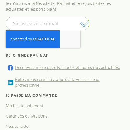
Je m'inscris à la Newsletter Parinat et je reçois toutes les
actualités et les bons plans
I
n
s
c
r
i
p
REJOIGNEZ PARINAT
t
i
Découvrez notre page Facebook et toutes nos actualités.
o
n
Faites nous connaitre auprès de votre réseau
à
professionnel.
n
o
JE PASSE MA COMMANDE
t
Modes de paiement
r
e
Garanties et livraisons
l
e
Nous contacter
t