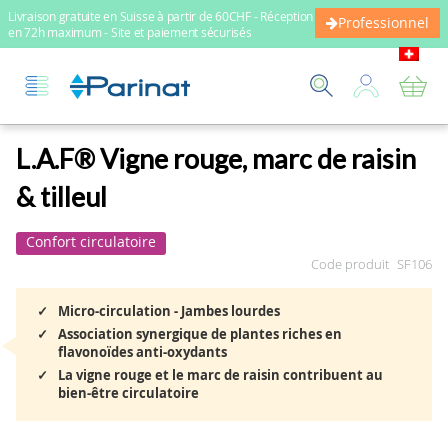
Livraison gratuite en Suisse à partir de 60CHF - Réception
Professionnel
en 72h maximum - Site et paiement sécurisés
Mo
L.A.F® Vigne rouge, marc de raisin
& tilleul
Confort circulatoire
Code produit
SF106
Micro-circulation - Jambes lourdes
Association synergique de plantes riches en
flavonoïdes anti-oxydants
La vigne rouge et le marc de raisin contribuent au
bien-être circulatoire
Skip