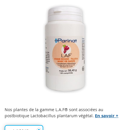
to
the
end
of
the
images
gallery
Skip
Nos plantes de la gamme L.A.F® sont associées au
to
En savoir +
postbiotique Lactobacillus plantarum végétal.
the
beginning