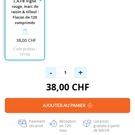
L.A.F® Vigne
of
rouge, marc de
the
raisin & tilleul -
images
Flacon de 120
gallery
comprimés
38,00 CHF
Code produit :
SF106
-
+
38,00 CHF
AJOUTER AU PANIER
Paiement
Réception
Livraison
sécurisé
en 72h
gratuite à partir
max
de 60CHF