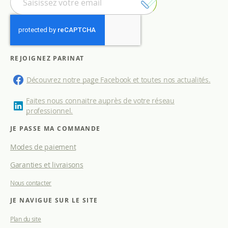
n
s
c
r
i
p
REJOIGNEZ PARINAT
t
i
Découvrez notre page Facebook et toutes nos actualités.
o
n
Faites nous connaitre auprès de votre réseau
à
professionnel.
n
o
JE PASSE MA COMMANDE
t
Modes de paiement
r
e
Garanties et livraisons
l
e
Nous contacter
t
t
JE NAVIGUE SUR LE SITE
r
e
Plan du site