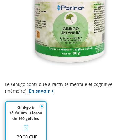
images
gallery
Skip
Le Ginkgo contribue à l'activité mentale et cognitive
to
En savoir +
(mémoire).
the
beginning
Ginkgo &
of
sélénium - Flacon
the
de 160 gélules
images
gallery
29,00 CHF