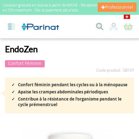
Livraison gratuite en Suisse à partir de 60CHF - Réception
Professionnel
en 72h maximum - Site et paiement sécurisés
Mo
EndoZen
Confort Féminin
Code produit
SB137
Confort féminin pendant les cycles ou à la ménopause
Apaise les crampes abdominales périodiques
Contribue à la résistance de l’organisme pendant le
cycle prémenstruel
Skip
to
the