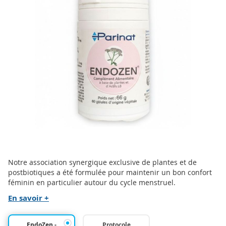
end
of
the
images
gallery
Skip
Notre association synergique exclusive de plantes et de
to
postbiotiques a été formulée pour maintenir un bon confort
the
féminin en particulier autour du cycle menstruel.
beginning
En savoir +
of
the
images
EndoZen -
Protocole