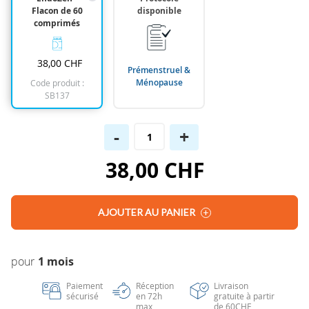
gallery
Flacon de 60
disponible
comprimés
38,00 CHF
Prémenstruel &
Ménopause
Code produit :
SB137
-
+
38,00 CHF
AJOUTER AU PANIER
1 mois
Paiement
Réception
Livraison
sécurisé
en 72h
gratuite à partir
max
de 60CHF