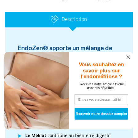
Description
EndoZen® apporte un mélange de
plantes aux vertus synergiques
associé à des Actifs L.B.
Vous souhaitez en
savoir plus sur
L’Achillée millefeuille
apaise les crampes
l'endométriose ?
abdominales périodiques ou liées au
syndrome prémenstruel.
Recevez notre article et fiche
conseils détaillée !
L’Épilobe
contribue à la résistance de
l’organisme pendant le cycle prémenstruel,
réduit les symptômes de la ménopause et
aide à réduire le stress.
Recevoir notre dossier complet
L’Alchemille et la Grande
Camomille
participent au bien-être féminin.
Le Mélilot
contribue au bien-être digestif