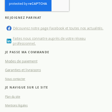
c
r
i
p
REJOIGNEZ PARINAT
t
i
Découvrez notre page Facebook et toutes nos actualités.
o
n
Faites nous connaitre auprès de votre réseau
à
professionnel.
n
o
JE PASSE MA COMMANDE
t
Modes de paiement
r
e
Garanties et livraisons
l
e
Nous contacter
t
t
JE NAVIGUE SUR LE SITE
r
e
Plan du site
d
Mentions légales
’
i