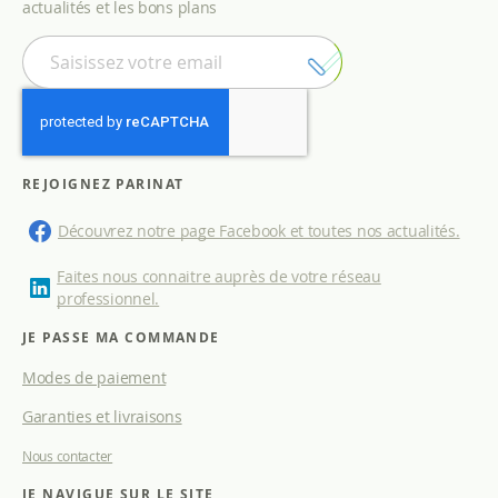
actualités et les bons plans
I
n
s
c
r
i
p
REJOIGNEZ PARINAT
t
i
Découvrez notre page Facebook et toutes nos actualités.
o
n
Faites nous connaitre auprès de votre réseau
à
professionnel.
n
o
JE PASSE MA COMMANDE
t
Modes de paiement
r
e
Garanties et livraisons
l
e
Nous contacter
t
t
JE NAVIGUE SUR LE SITE