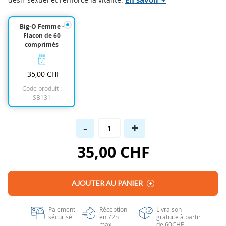
beginning
of
Big-O Femme -
the
Flacon de 60
images
comprimés
gallery
35,00 CHF
Code produit :
SB131
-
+
35,00 CHF
AJOUTER AU PANIER
Paiement
Réception
Livraison
sécurisé
en 72h
gratuite à partir
max
de 60CHF