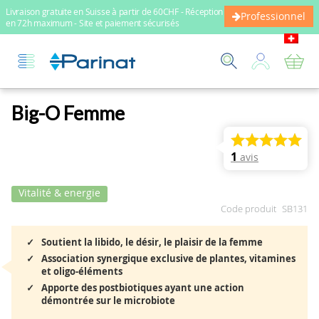
Livraison gratuite en Suisse à partir de 60CHF - Réception
Professionnel
en 72h maximum - Site et paiement sécurisés
Mo
Big-O Femme
1
avis
Vitalité & energie
Code produit
SB131
Soutient la libido, le désir, le plaisir de la femme
Association synergique exclusive de plantes, vitamines
et oligo-éléments
Apporte des postbiotiques ayant une action
démontrée sur le microbiote