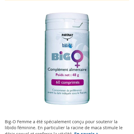
Skip
to
the
end
of
the
images
gallery
Skip
Big-O Femme a été spécialement conçu pour soutenir la
to
libido féminine. En particulier la racine de maca stimule le
the
En savoir +
désir sexuel et renforce la vitalité.